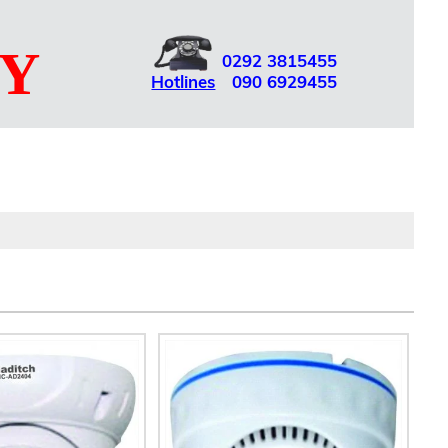
UY
0292
3815455
Hotlines
090
6929455
Giới thiệu
Sản phẩm
Dịch vụ
Liên hệ
English