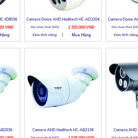
HC-ID8036
Camera Dome AHD Haditech HC-AD3204
Camera Dome AH
000 VNĐ
2.355.000 VNĐ
Xem tính năng
Xem tính năng
AB2036
Camera AHD Haditech HC-AB2136
Camera AHD 
000 VNĐ
1.575.000 VNĐ