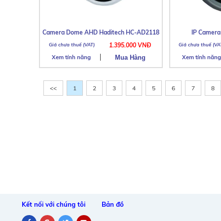
Camera Dome AHD Haditech HC-AD2118
IP Camer
1.395.000 VNĐ
Xem tính năng
Xem tính năng
<<
1
2
3
4
5
6
7
8
Kết nối với chúng tôi
Bản đồ