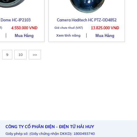
a Dome HC-IP2103
Camera Haditech HC PTZ-OD4852
4.550.000 VNĐ
13.825.000 VNĐ
Xem tính năng
9
10
>>
CÔNG TY CỔ PHẦN ĐIỆN - ĐIỆN TỬ HẢI HUY
Giấy phép số: (Giấy chứng nhận DKKD): 1800493740