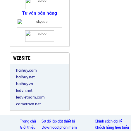
Tư vấn bán hàng
WEBSITE
haihuy.com
haihuy.net
haihuy.vn
ledvn.net
ledvietnam.com
cameravn.net
Trang chủ
Sơ đồ lắp đặt thiết bị
Chính sách đại lý
Giới thiệu
Download phần mềm
Khách hàng tiêu biểu