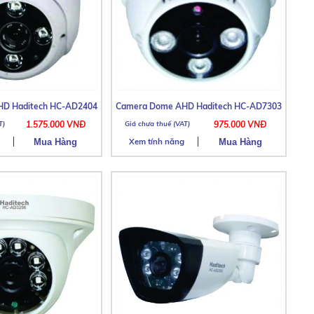
D Haditech HC-AD2404
Camera Dome AHD Haditech HC-AD7303
1.575.000 VNĐ
975.000 VNĐ
Xem tính năng