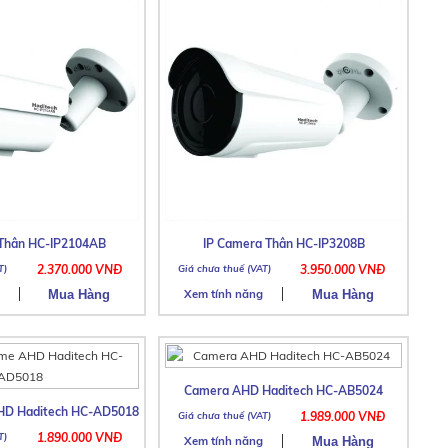
 Thân HC-IP2104AB
IP Camera Thân HC-IP3208B
2.370.000 VNĐ
3.950.000 VNĐ
Xem tính năng
Camera AHD Haditech HC-AB5024
D Haditech HC-AD5018
1.989.000 VNĐ
1.890.000 VNĐ
Xem tính năng