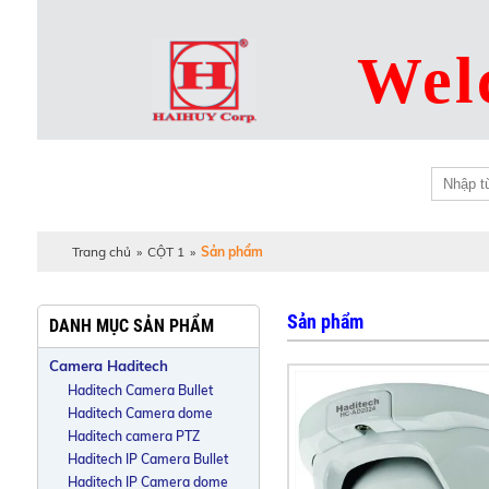
Wel
CÔNG TY CỔ PHẦN ĐIỆN - ĐIỆN TỬ HẢI HUY
HAIHUY ELECTRONIC ELECTRIC CORPORATION
Trang chủ
»
CỘT 1
»
Sản phẩm
Sản phẩm
DANH MỤC SẢN PHẨM
Camera Haditech
Haditech Camera Bullet
Haditech Camera dome
Haditech camera PTZ
Haditech IP Camera Bullet
Haditech IP Camera dome