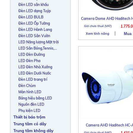
Đèn LED sân khấu
Đèn LED dạng Tuýp
Đèn LED BULB
Camera Dome AHD Haditech 
Đèn LED Ốp Tường
1.775.
Đèn LED Hành Lang
Xem tính năng
Đèn LED Sân Vườn
LED Năng lượng Mặt trời
LED Sân Bóng,Tennis,...
LED Đèn Đường
LED Đèn Pha
LED Đèn Nhà Xưởng
LED Đèn Dưới Nước
Đèn LED trang trí
Đèn Chùm
Màn hình LED
Bảng hiệu bằng LED
Nguồn đèn LED
Phụ kiện LED
Thiết bị báo trộm
Trung tâm có dây
Camera AHD Haditech HC-
Trung tâm không dây
1.431.