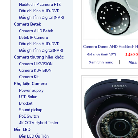
Haditech IP camera PTZ
Đầu ghi hình AHD-DVR
Đầu ghi hình Digital (NVR)
Camera Betek
Camera AHD Betek
Betek IP Camera
Đầu ghi hình AHD-DVR
Camera Dome AHD Haditech 
Đầu ghi hình Digital(NVR)
1.450.
Camera thương hiệu khác
Xem tính năng
Camera HIKVISION
Camera KBVISION
Camera Kit
Phụ kiện Camera
Power Supply
UTP Balun
Bracket
Sound pickup
PoE Switch
4K CCTV Hybrid Tester
Đèn LED
Đèn LED Ốp Trần