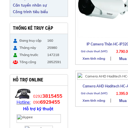
Cần tuyển nhân sự
Công trình tiêu biểu
THỐNG KÊ TRUY CẬP
Đang truy cập
160
IP Camera Thân HC-IP3
Tháng này
25980
3.790.
Tháng trước
147218
Xem tính năng
Tổng cộng
2852591
HỖ TRỢ ONLINE
Camera AHD Haditech HC-
1.395.
3815455
0292
Xem tính năng
6929455
Hotline:
090
Hỗ trợ kỹ thuật