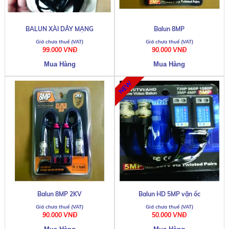
BALUN XÀI DÂY MẠNG
Balun 8MP
99.000 VNĐ
90.000 VNĐ
Balun 8MP 2KV
Balun HD 5MP vặn ốc
90.000 VNĐ
50.000 VNĐ