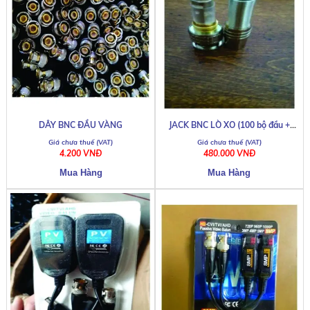
DÂY BNC ĐẦU VÀNG
JACK BNC LÒ XO (100 bộ đầu +
đuôi)
4.200 VNĐ
480.000 VNĐ