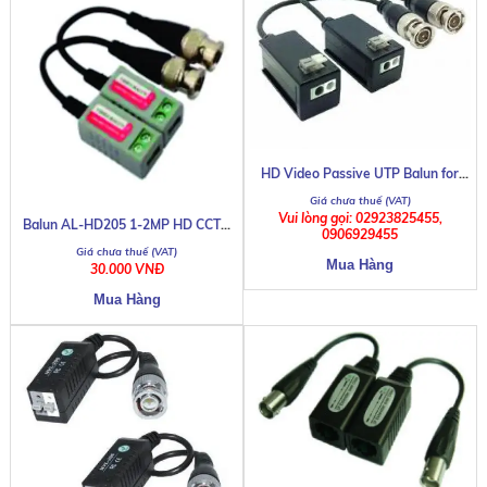
HD Video Passive UTP Balun for
AHD/CVI/TVI
Vui lòng gọi: 02923825455,
Balun AL-HD205 1-2MP HD CCTV
0906929455
Camera
30.000 VNĐ