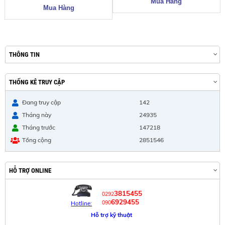
THÔNG TIN
THỐNG KÊ TRUY CẬP
Đang truy cập
142
Tháng này
24935
Tháng trước
147218
Tổng cộng
2851546
HỖ TRỢ ONLINE
3815455
0292
6929455
090
Hotline:
Hỗ trợ kỹ thuật