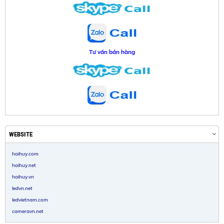
Tư vấn bán hàng
WEBSITE
haihuy.com
haihuy.net
haihuy.vn
ledvn.net
ledvietnam.com
cameravn.net