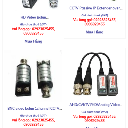
CCTV Passive IP Extender over
Coax
HD Video Balun
Vui lòng gọi: 02923825455,
AHD/CVI/TVI/Analog
0906929455
Vui lòng gọi: 02923825455,
0906929455
AHD/CVI/TVI/HD/Analog Video
BNC video balun 1channel CCTV
Passive UTP Balun
coax rj45 Video balun
Vui lòng gọi: 02923825455,
Vui lòng gọi: 02923825455,
0906929455
0906929455