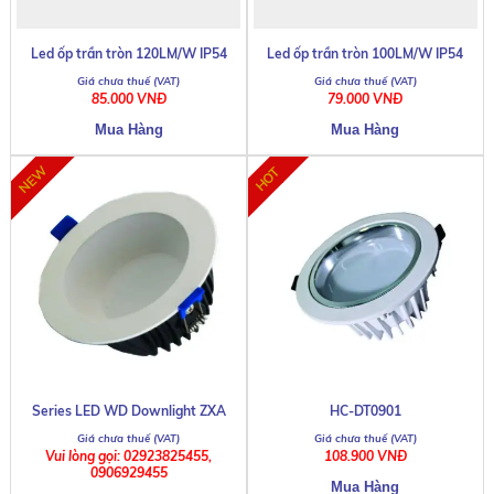
Led ốp trần tròn 120LM/W IP54
Led ốp trần tròn 100LM/W IP54
85.000 VNĐ
79.000 VNĐ
Series LED WD Downlight ZXA
HC-DT0901
Vui lòng gọi: 02923825455,
108.900 VNĐ
0906929455