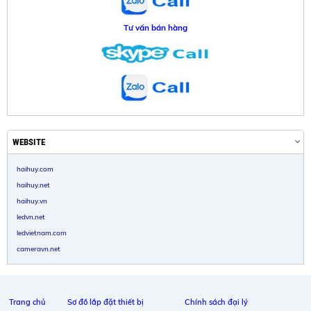
Tư vấn bán hàng
WEBSITE
haihuy.com
haihuy.net
haihuy.vn
ledvn.net
ledvietnam.com
cameravn.net
Trang chủ
Sơ đồ lắp đặt thiết bị
Chính sách đại lý