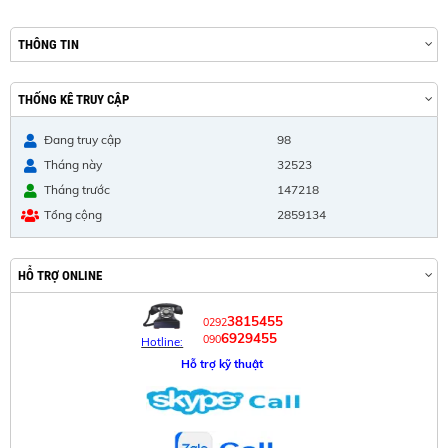
THÔNG TIN
THỐNG KÊ TRUY CẬP
Đang truy cập
98
Tháng này
32523
Tháng trước
147218
Tổng cộng
2859134
HỖ TRỢ ONLINE
3815455
0292
6929455
090
Hotline:
Hỗ trợ kỹ thuật