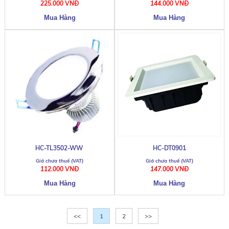
225.000 VNĐ
144.000 VNĐ
HC-TL3502-WW
HC-DT0901
112.000 VNĐ
147.000 VNĐ
<<
1
2
>>