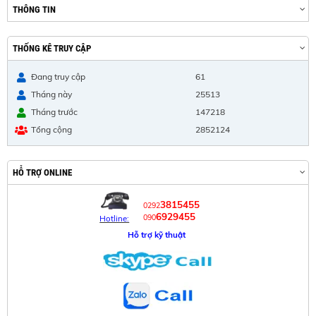
THÔNG TIN
THỐNG KÊ TRUY CẬP
Đang truy cập
61
Tháng này
25513
Tháng trước
147218
Tổng cộng
2852124
HỖ TRỢ ONLINE
3815455
0292
6929455
090
Hotline:
Hỗ trợ kỹ thuật