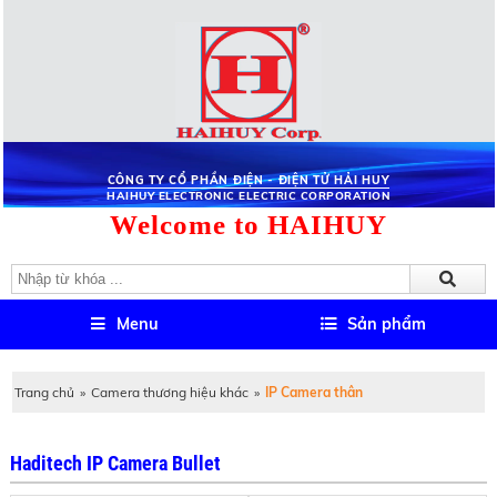
CÔNG TY CỔ PHẦN ĐIỆN - ĐIỆN TỬ HẢI HUY
HAIHUY ELECTRONIC ELECTRIC CORPORATION
Welcome to HAIHUY
Menu
Sản phẩm
Trang chủ
»
Camera thương hiệu khác
»
IP Camera thân
Haditech IP Camera Bullet