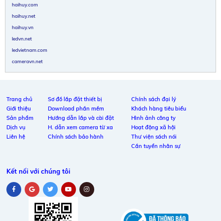
haihuy.com
haihuy.net
haihuy.vn
ledvn.net
ledvietnam.com
cameravn.net
Trang chủ
Sơ đồ lắp đặt thiết bị
Chính sách đại lý
Giới thiệu
Download phần mềm
Khách hàng tiêu biểu
Sản phẩm
Hướng dẫn lắp và cài đặt
Hình ảnh công ty
Dịch vụ
H. dẫn xem camera từ xa
Hoạt động xã hội
Liên hệ
Chính sách bảo hành
Thư viện sách nói
Cần tuyển nhân sự
Kết nối với chúng tôi