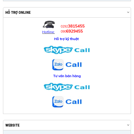
HỖ TRỢ ONLINE
3815455
0292
6929455
090
Hotline:
Hỗ trợ kỹ thuật
Tư vấn bán hàng
WEBSITE