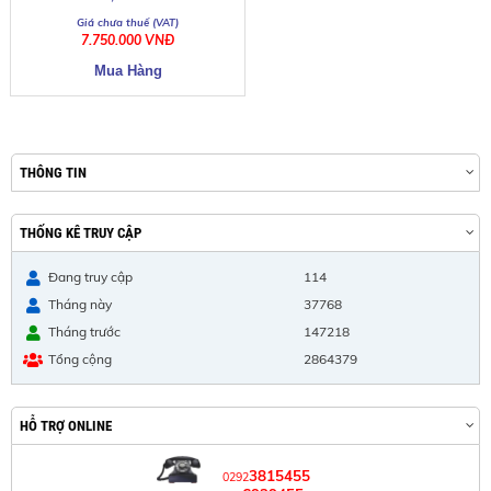
7.750.000 VNĐ
THÔNG TIN
THỐNG KÊ TRUY CẬP
Đang truy cập
114
Tháng này
37768
Tháng trước
147218
Tổng cộng
2864379
HỖ TRỢ ONLINE
3815455
0292