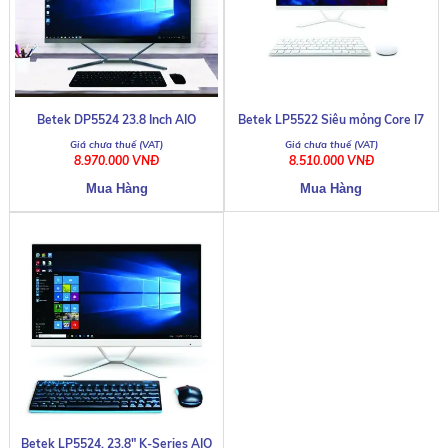
Betek DP5524 23.8 Inch AIO
Betek LP5522 Siêu mỏng Core I7
8.970.000 VNĐ
8.510.000 VNĐ
Betek LP5524, 23.8" K-Series AIO