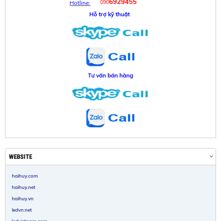
6929455
090
Hotline:
Hỗ trợ kỹ thuật
Tư vấn bán hàng
WEBSITE
haihuy.com
haihuy.net
haihuy.vn
ledvn.net
ledvietnam.com