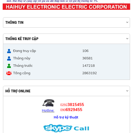
THÔNG TIN
THỐNG KÊ TRUY CẬP
Đang truy cập
106
Tháng này
36581
Tháng trước
147218
Tổng cộng
2863192
HỖ TRỢ ONLINE
3815455
0292
6929455
090
Hotline:
Hỗ trợ kỹ thuật