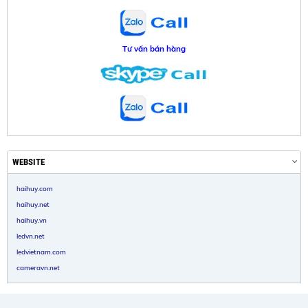
Tư vấn bán hàng
WEBSITE
haihuy.com
haihuy.net
haihuy.vn
ledvn.net
ledvietnam.com
cameravn.net