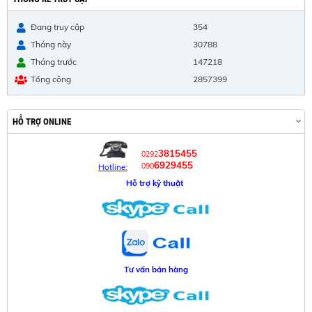
Đang truy cập
354
Tháng này
30788
Tháng trước
147218
Tổng cộng
2857399
HỖ TRỢ ONLINE
3815455
0292
6929455
090
Hotline:
Hỗ trợ kỹ thuật
Tư vấn bán hàng