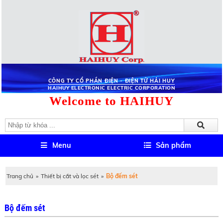
CÔNG TY CỔ PHẦN ĐIỆN - ĐIỆN TỬ HẢI HUY
HAIHUY ELECTRONIC ELECTRIC CORPORATION
Welcome to HAIHUY
Menu
Sản phẩm
Trang chủ
»
Thiết bị cắt và lọc sét
»
Bộ đếm sét
Bộ đếm sét