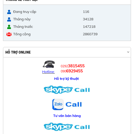
Đang truy cập
116
Tháng này
34128
Tháng trước
147218
Tổng cộng
2860739
HỖ TRỢ ONLINE
3815455
0292
6929455
090
Hotline:
Hỗ trợ kỹ thuật
Tư vấn bán hàng