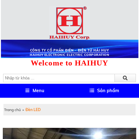
CÔNG TY CỔ PHẦN ĐIỆN - ĐIỆN TỬ HẢI HUY
HAIHUY ELECTRONIC ELECTRIC CORPORATION
Welcome to HAIHUY
Menu
Sản phẩm
Trang chủ
»
Đèn LED