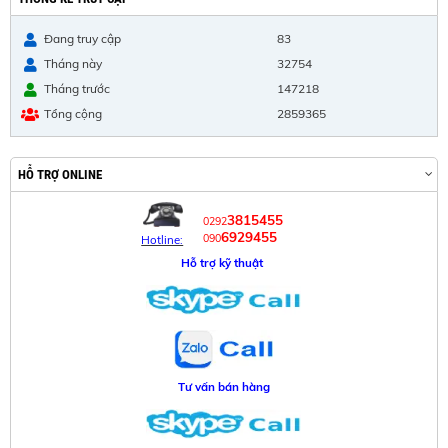
Đang truy cập
83
Tháng này
32754
Tháng trước
147218
Tổng cộng
2859365
HỖ TRỢ ONLINE
3815455
0292
6929455
090
Hotline:
Hỗ trợ kỹ thuật
Tư vấn bán hàng