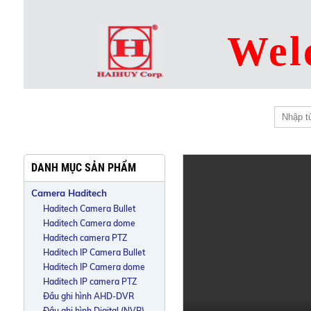
Wel
CÔNG TY CỔ PHẦN ĐIỆN - ĐIỆN TỬ HẢI HUY
HAIHUY ELECTRONIC ELECTRIC CORPORATION
DANH MỤC SẢN PHẨM
Camera Haditech
Haditech Camera Bullet
Haditech Camera dome
Haditech camera PTZ
Haditech IP Camera Bullet
Haditech IP Camera dome
Haditech IP camera PTZ
Đầu ghi hình AHD-DVR
Đầu ghi hình Digital (NVR)