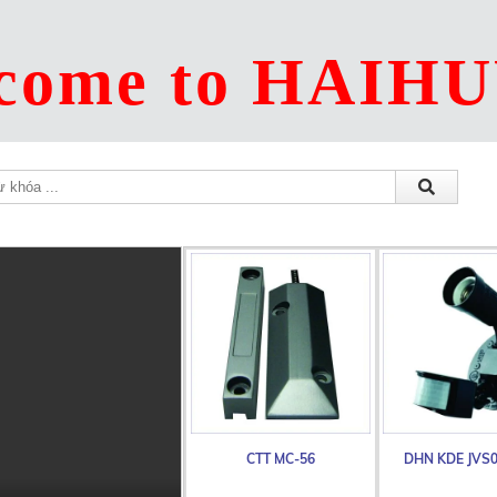
come to HAIH
CTT MC-56
DHN KDE JVS001-0