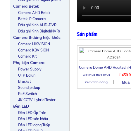
Camera Betek
Camera AHD Betek
Betek IP Camera
Đầu ghi hình AHD-DVR
Đầu ghi hình Digital(NVR)
Sản phẩm
Camera thương hiệu khác
Camera HIKVISION
Camera KBVISION
Camera Kit
Phụ kiện Camera
Camera Dome AHD Haditech 
Power Supply
1.450.
UTP Balun
Bracket
Xem tính năng
Sound pickup
PoE Switch
4K CCTV Hybrid Tester
Đèn LED
Đèn LED Ốp Trần
Đèn LED sân khấu
Đèn LED dạng Tuýp