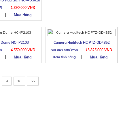
D Haditech HC-AD5018
1.890.000 VNĐ
a Dome HC-IP2103
Camera Haditech HC PTZ-OD4852
4.550.000 VNĐ
13.825.000 VNĐ
Xem tính năng
9
10
>>