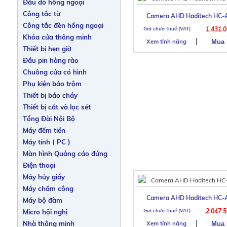
Đầu dò hồng ngoại
Công tắc từ
Camera AHD Haditech HC-
Công tắc đèn hồng ngoại
1.431.
Khóa cửa thông minh
Xem tính năng
Thiết bị hẹn giờ
Đầu pin hàng rào
Chuông cửa có hình
Phụ kiện báo trộm
Thiết bị báo cháy
Thiết bị cắt và lọc sét
Tổng Đài Nội Bộ
Máy đếm tiền
Máy tính ( PC )
Màn hình Quảng cáo đứng
Điện thoại
Máy hủy giấy
Máy chấm công
Camera AHD Haditech HC-
Máy bộ đàm
2.047.
Micro hội nghị
Nhà thông minh
Xem tính năng