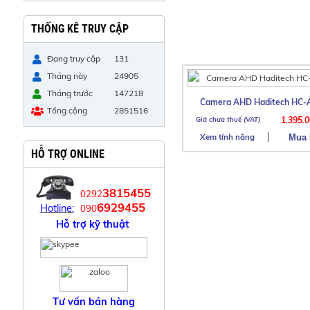
THỐNG KÊ TRUY CẬP
Đang truy cập
131
Tháng này
24905
Tháng trước
147218
Camera AHD Haditech HC-
Tổng cộng
2851516
1.395.
Xem tính năng
HỖ TRỢ ONLINE
3815455
0292
6929455
Hotline:
090
Hỗ trợ kỹ thuật
Tư vấn bán hàng