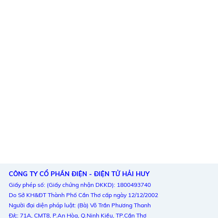
CÔNG TY CỔ PHẦN ĐIỆN - ĐIỆN TỬ HẢI HUY
Giấy phép số: (Giấy chứng nhận DKKD): 1800493740
Do Sở KH&ĐT Thành Phố Cần Thơ cấp ngày 12/12/2002
Người đại diện pháp luật: (Bà) Võ Trần Phương Thanh
Đ/c: 71A, CMT8, P.An Hòa, Q.Ninh Kiều, TP.Cần Thơ