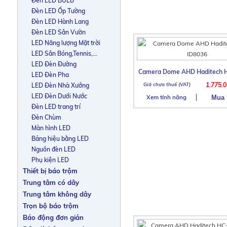
Đèn LED BULB
Đèn LED Ốp Tường
Đèn LED Hành Lang
Đèn LED Sân Vườn
LED Năng lượng Mặt trời
LED Sân Bóng,Tennis,...
LED Đèn Đường
Camera Dome AHD Haditech 
LED Đèn Pha
1.775.
LED Đèn Nhà Xưởng
LED Đèn Dưới Nước
Xem tính năng
Đèn LED trang trí
Đèn Chùm
Màn hình LED
Bảng hiệu bằng LED
Nguồn đèn LED
Phụ kiện LED
Thiết bị báo trộm
Trung tâm có dây
Trung tâm không dây
Trọn bộ báo trộm
Báo động đơn giản