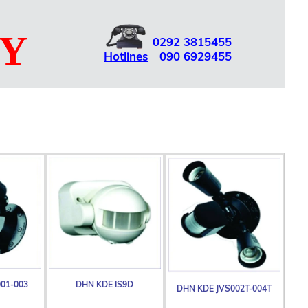
UY
0292
3815455
Hotlines
090
6929455
Giới thiệu
Sản phẩm
Dịch vụ
Liên hệ
English
03
DHN KDE IS9D
DHN KDE JVS002T-004T