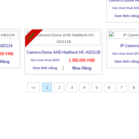
Camera Dome AH
Xem tính năng
AB2124
IP Camer
Camera Dome AHD Haditech HC-AD2118
000 VNĐ
1.395.000 VNĐ
Xem tính năng
Xem tính năng
<<
1
2
3
4
5
6
7
8