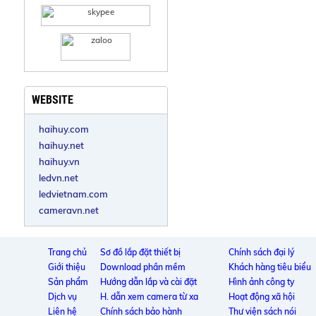
WEBSITE
haihuy.com
haihuy.net
haihuy.vn
ledvn.net
ledvietnam.com
cameravn.net
Trang chủ
Sơ đồ lắp đặt thiết bị
Chính sách đại lý
Giới thiệu
Download phần mềm
Khách hàng tiêu biểu
Sản phẩm
Hướng dẫn lắp và cài đặt
Hình ảnh công ty
Dịch vụ
H. dẫn xem camera từ xa
Hoạt động xã hội
Liên hệ
Chính sách bảo hành
Thư viện sách nói